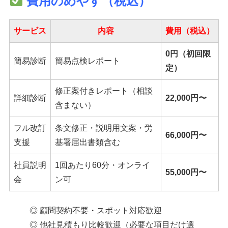
費用のめやす（税込）
サービス
内容
費用（税込）
0円（初回限
簡易診断
簡易点検レポート
定）
修正案付きレポート（相談
詳細診断
22,000円〜
含まない）
フル改訂
条文修正・説明用文案・労
66,000円〜
支援
基署届出書類含む
社員説明
1回あたり60分・オンライ
55,000円〜
会
ン可
◎ 顧問契約不要・スポット対応歓迎
◎ 他社見積もり比較歓迎（必要な項目だけ選