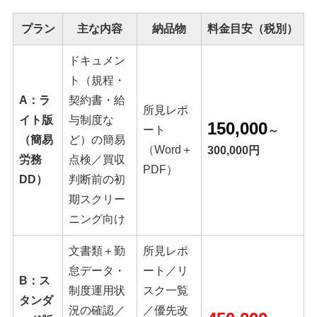
プラン
主な内容
納品物
料金目安（税別）
ドキュメン
ト（規程・
A：ラ
契約書・給
所見レポ
イト版
与制度な
150,000
ート
～
（簡易
ど）の簡易
（Word＋
300,000円
労務
点検／買収
PDF）
DD）
判断前の初
期スクリー
ニング向け
文書類＋勤
所見レポ
怠データ・
ート／リ
B：ス
制度運用状
スク一覧
タンダ
況の確認／
／優先改