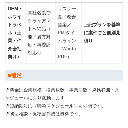
OEM・
リスク一
貴社名義で
ホワイ
覧／改善
クライアン
トラベ
提案／
上記プランを基準
トへ納品可
ル（士
PMIタイ
に案件ごと個別見
能／裏方対
業・仲
ムライン
積り
応・再委託
介会社
（Word＋
対応可
向け）
PDF）
■補足
※料金は企業規模・従業員数・事業所数・点検範囲・ス
ケジュールにより変動します。
※短納期対応（特急スケジュール）も可能です。
※初回相談・見積書作成は無料です。