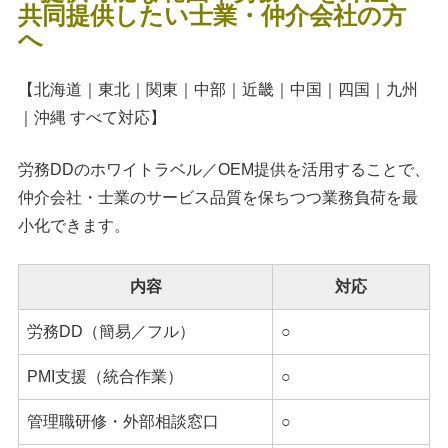
共同提供したい士業・仲介会社の方
へ
【北海道｜東北｜関東｜中部｜近畿｜中国｜四国｜九州
｜沖縄 すべて対応】
労務DDのホワイトラベル／OEM提供を活用することで、
仲介会社・士業のサービス品質を保ちつつ業務負荷を最
小化できます。
内容
対応
労務DD（簡易／フル）
○
PMI支援（統合作業）
○
管理職研修・外部相談窓口
○