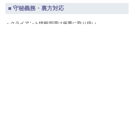
■ 守秘義務・裏方対応
・クライアント情報管理は厳重に取り扱い
・NDA（秘密保持契約）・再委託契約に対応
・貴社からの「同席／裏方／同行」いずれも可
・弊所名の開示なし／完全裏方での対応も可能
■ 実施までの流れ
1）お問い合わせ
2）案件概要の確認（規模・調査範囲）
3）見積提示
4）調査・レポート作成
5）納品（貴社名義で提出）
6）必要に応じてPMI支援へ