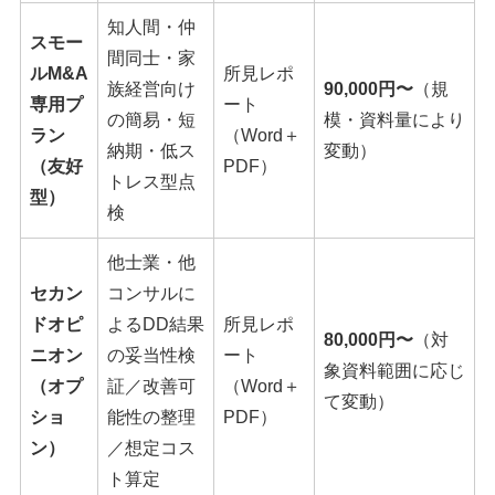
知人間・仲
スモー
間同士・家
ルM&A
所見レポ
族経営向け
90,000円〜
（規
専用プ
ート
の簡易・短
模・資料量により
ラン
（Word＋
納期・低ス
変動）
（友好
PDF）
トレス型点
型）
検
他士業・他
セカン
コンサルに
ドオピ
よるDD結果
所見レポ
80,000円〜
（対
ニオン
の妥当性検
ート
象資料範囲に応じ
（オプ
証／改善可
（Word＋
て変動）
ショ
能性の整理
PDF）
ン）
／想定コス
ト算定