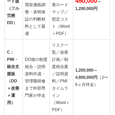
450,000
ード版
～
買収価格調
善ロード
（フル
1,200,000円
整・表明保
マップ／
労務
証の判断材
想定コス
DD）
料として最
ト（Word
適
＋PDF）
リスク一
C：
覧／改善
PMI・
DD後の制度
計画／制
統合支
統合・説明
度統合案
1,200,000～
援版
資料作成・
／説明資
4,800,000円
（2〜
（DD
管理職研修
料／PMI
6ヶ月伴走）
＋改善
まで外部専
タイムラ
＋運
門家が伴走
イン
用）
（Word＋
PDF）