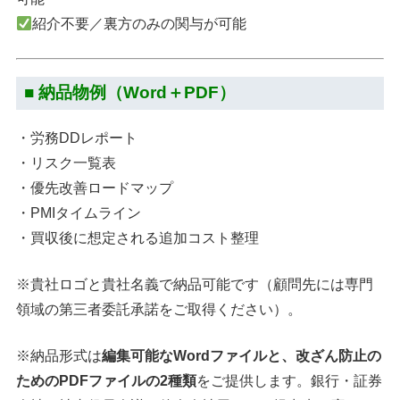
紹介不要／裏方のみの関与が可能
■ 納品物例（Word＋PDF）
・労務DDレポート
・リスク一覧表
・優先改善ロードマップ
・PMIタイムライン
・買収後に想定される追加コスト整理
※貴社ロゴと貴社名義で納品可能です（顧問先には専門
領域の第三者委託承諾をご取得ください）。
※納品形式は
編集可能なWordファイルと、改ざん防止の
ためのPDFファイルの2種類
をご提供します。銀行・証券