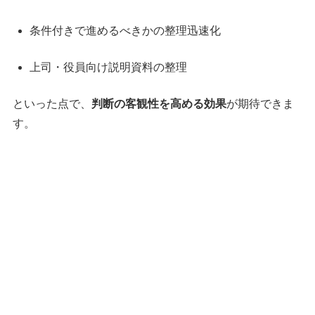
条件付きで進めるべきかの整理迅速化
上司・役員向け説明資料の整理
といった点で、
判断の客観性を高める効果
が期待できま
す。
7．現時点での人事・総務部門としての見解
（重要）
現時点の当社体制を踏まえると、次のいずれかの判断が
妥当と考えられます。
（該当するものを選択）